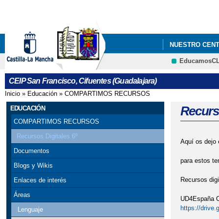
NUESTRO CEN
EducamosC
PREMIOS DÍA D
CEIP San Francisco, Cifuentes (Guadalajara)
Inicio
»
Educación
»
COMPARTIMOS RECURSOS
Se encuentra usted aquí
Recurso
EDUCACIÓN
COMPARTIMOS RECURSOS
Recursos Digitales 6º
Aquí os dejo 
Documentos
para estos te
Blogs y Wikis
Recursos digi
Enlaces de interés
Áreas
UD4España C
https://dri
Lenguaje