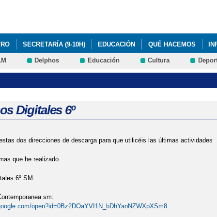
Pasar al
contenido
principal
TRO
SECRETARÍA (9-10H)
EDUCACIÓN
QUÉ HACEMOS
IN
LM
Delphos
Educación
Cultura
Depor
E LA ENSEÑANZA 2018
s Digitales 6º
estas dos direcciones de descarga para que utilicéis las últimas actividades
mas que he realizado.
tales 6º SM:
ontemporanea sm:
ve.google.com/open?id=0Bz2DOaYVI1N_bDhYanNZWXpXSm8