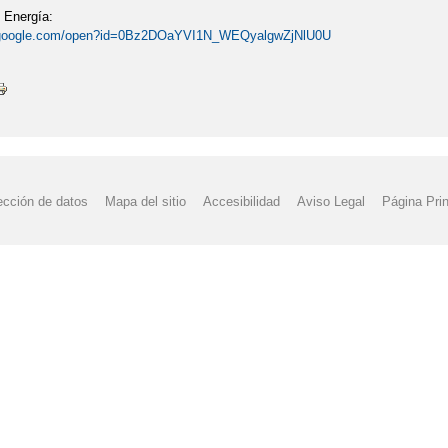
 Energía:
ve.google.com/open?id=0Bz2DOaYVI1N_WEQyalgwZjNlU0U
ección de datos
Mapa del sitio
Accesibilidad
Aviso Legal
Página Prin